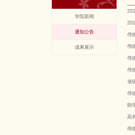
2
学院新闻
2
通知公告
伟德
伟
成果展示
伟
伟
省
伟
助
高
伟